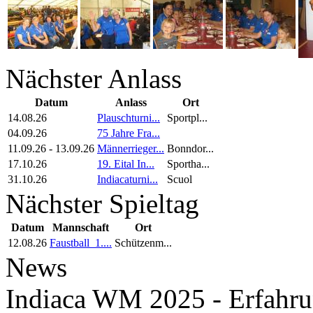
Nächster Anlass
Datum
Anlass
Ort
14.08.26
Plauschturni...
Sportpl...
04.09.26
75 Jahre Fra...
11.09.26
-
13.09.26
Männerrieger...
Bonndor...
17.10.26
19. Eital In...
Sportha...
31.10.26
Indiacaturni...
Scuol
Nächster Spieltag
Datum
Mannschaft
Ort
12.08.26
Faustball_1....
Schützenm...
News
Indiaca WM 2025 - Erfahru