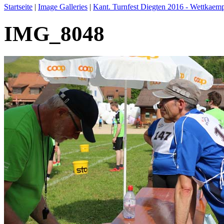
Startseite
|
Image Galleries
|
Kant. Turnfest Diegten 2016 - Wettkaem
IMG_8048